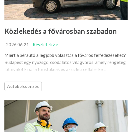
Közlekedés a fővárosban szabadon
2026.06.21
Részletek >>
Miért a bérautó a legjobb választás a főváros felfedezéséhez?
Budapest egy nyüzsgő, csodálatos világváros, amely rengeteg
látnivalót kínál a turistáknak és az üzleti céllal érke ...
Autókölcsönzés